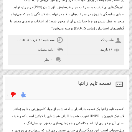
(Sealing) مجموعه در برابر نفوذ آب، گرد و غبار و آلودگی‌های جاده است.
بلبرینگ‌های بی‌کیفیت به سرعت دچار فرسایش، لق شدن (Play) در چرخ، تولید
صدای ساییدگی یا زوزه در سرعت‌های بالا و در نهایت شکستگی شده که می‌تواند
منجر به قفل شدن چرخ یا جدا شدن آن از محور شود؛ لذا انتخاب برندهای معتبر با
گواهی‌های استاندارد (مانند ISO/TS) توصیه می‌شود"
ملت یدک
سه شنبه ۲۶ خرداد ۰۵ ۰۰:۱۵
۶۶ بازديد
ادامه مطلب
۰ نظر
تسمه تایم زانتیا
۰
۰
"تسمه تایم زانتیا یک تسمه دندانه‌دار ساخته شده از مواد کامپوزیتی مقاوم (مانند
لاستیک نئوپرن یا HNBR تقویت شده با الیاف شیشه‌ای یا کولار) است که وظیفه
اصلی آن برقراری ارتباط مکانیکی و همزمان‌سازی دقیق بین میل‌لنگ و
میل‌سوپاپ است. این همگام‌سازی حیاتی تضمین می‌کند که سوپاپ‌های ورودی و