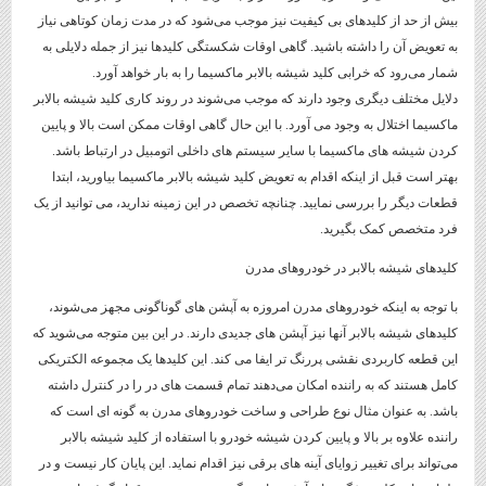
بیش از حد از کلیدهای بی کیفیت نیز موجب می‌شود که در مدت زمان کوتاهی نیاز
به تعویض آن را داشته باشید. گاهی اوقات شکستگی کلیدها نیز از جمله دلایلی به
شمار می‌رود که خرابی کلید شیشه بالابر ماکسیما را به بار خواهد آورد.
دلایل مختلف دیگری وجود دارند که موجب می‌شوند در روند کاری کلید شیشه بالابر
ماکسیما اختلال به وجود می آورد. با این حال گاهی اوقات ممکن است بالا و پایین
کردن شیشه های ماکسیما با سایر سیستم های داخلی اتومبیل در ارتباط باشد.
بهتر است قبل از اینکه اقدام به تعویض کلید شیشه بالابر ماکسیما بیاورید، ابتدا
قطعات دیگر را بررسی نمایید. چنانچه تخصص در این زمینه ندارید، می توانید از یک
فرد متخصص کمک بگیرید.
کلیدهای شیشه بالابر در خودروهای مدرن
با توجه به اینکه خودروهای مدرن امروزه به آپشن های گوناگونی مجهز می‌شوند،
کلیدهای شیشه بالابر آنها نیز آپشن های جدیدی دارند. در این بین متوجه می‌شوید که
این قطعه کاربردی نقشی پررنگ تر ایفا می کند. این کلیدها یک مجموعه الکتریکی
کامل هستند که به راننده امکان می‌دهند تمام قسمت های در را در کنترل داشته
باشد. به عنوان مثال نوع طراحی و ساخت خودروهای مدرن به گونه‌ ای است که
راننده علاوه بر بالا و پایین کردن شیشه خودرو با استفاده از کلید شیشه بالابر
می‌تواند برای تغییر زوایای آینه های برقی نیز اقدام نماید. این پایان کار نیست و در