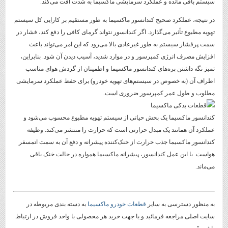
سیستم باقی مانده و عملکرد سرمایشی ماکسیما به شدت افت می‌کند.
در نتیجه، عملکرد صحیح کندانسور ماکسیما به طور مستقیم بر کارایی کل سیستم
تهویه مطبوع تأثیر می‌گذارد. اگر کندانسور نتواند گرمای کافی را دفع کند، فشار در
سمت پرفشار سیستم به طور غیرعادی بالا می‌رود که این امر می‌تواند باعث
افزایش مصرف انرژی کمپرسور و در موارد شدید، آسیب دیدن آن شود. بنابراین،
تمیز نگه داشتن پره‌های کندانسور ماکسیما و اطمینان از گردش هوای مناسب
اطراف آن (به خصوص در سیستم‌های تهویه خودرو) برای حفظ عملکرد سرمایشی
مطلوب و طول عمر کمپرسور ضروری است.
کندانسور ماکسیما یک بخش حیاتی از سیستم تهویه مطبوع محسوب می‌شود و
عملکرد آن همانند یک مبدل حرارتی است که حرارت را منتشر می‌کند. وظیفه
کندانسور ماکسیما جذب حرارت از خنک‌کننده پیشرانه و دفع آن به سمت اتمسفر
هواست. با این عمل کندانسور، پیشرانه ماکسیما همواره در حالت خنک باقی
می‌ماند.
به منظور دسترسی به سایر
قطعات خودرو ماکسیما
به دسته بندی مربوطه در
سایت اصلی مراجعه فرمائید و یا جهت خرید هر محصولی با واحد فروش در ارتباط