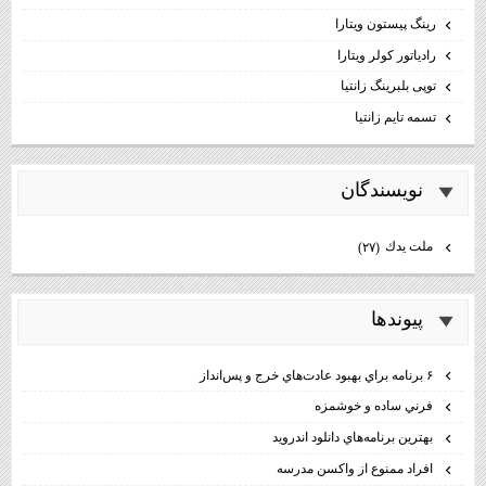
رینگ پیستون ویتارا
رادیاتور کولر ویتارا
توپی بلبرینگ زانتیا
تسمه تایم زانتیا
نويسندگان
ملت يدك
(۲۷)
پيوندها
۶ برنامه براي بهبود عادت‌هاي خرج و پس‌انداز
فرني ساده و خوشمزه
بهترين برنامه‌هاي دانلود اندرويد
افراد ممنوع از واكسن مدرسه