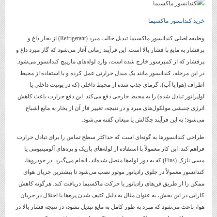
خرید کندانسور ماکسیما
وظیفه اصلی کندانسور ماکسیما تبدیل حالت مبرد (Refrigerant) از بخار داغ و
پرفشار به مایع با فشار بالا است. این فرآیند زمانی آغاز می‌شود که گاز مبرد داغ و
پرفشار که از کمپرسور خارج شده است، وارد لوله‌های مارپیچ کندانسور می‌شود.
در این مرحله، کندانسور مانند یک مبدل حرارتی عمل کرده و با استفاده از محیط
اطراف (هوا یا آب)، گرمای جذب شده از محیط داخلی (که در یونیت داخلی یا
اواپراتور تبادل شده) را به محیط خارجی دفع می‌کند. این دفع حرارت باعث کاهش
انرژی جنبشی مولکول‌های مبرد و در نتیجه، تغییر فاز آن از بخار به مایع اشباع
می‌شود؛ به این فرآیند چگالش یا میعان گفته می‌شود.
طراحی کندانسورها به گونه‌ای است که حداکثر سطح تماس را برای تبادل حرارت
فراهم کند. این کار معمولاً با استفاده از لوله‌های باریک و پره‌های آلومینیومی یا
مسی نازک (Fins) که به دور لوله‌ها متصل شده‌اند، انجام می‌گیرد. در خودروها،
کندانسور معمولاً در جلوی رادیاتور موتور نصب می‌شود تا بیشترین جریان هوای
ممکن را از طریق فن‌های رادیاتور یا حرکت ماکسیما دریافت کند. هرگونه کاهش
کارایی در این بخش، به عنوان مثال به دلیل کثیف شدن پره‌ها یا اختلال در جریان
هوا، باعث می‌شود که مبرد به طور کامل به مایع تبدیل نشود، در نتیجه فشار بالا در