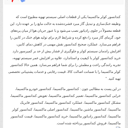
کندانسور کولر ماکسیما یکی از قطعات اصلی سیستم تهویه مطبوع است که
وظیفه خنک‌سازی و تبدیل گاز مبرد فشرده‌شده به حالت مایع را بر عهده دارد. این
قطعه معمولاً در جلوی رادیاتور نصب می‌شود و با عبور جریان هوا از میان پره‌های
خود، گرمای گاز مبرد را دفع کرده و شرایط لازم برای تولید هوای خنک در کابین را
فراهم می‌سازد. عملکرد صحیح کندانسور نقش مهمی در کاهش دمای کابین،
افزایش راندمان سیستم کولر و جلوگیری از فشار بیش از حد بر کمپرسور دارد.
خرید کندانسور کولر با کیفیت و استاندارد، علاوه بر افزایش عمر سیستم تهویه،
تجربه رانندگی راحت و مطمئن را برای شما فراهم می‌سازد. همین حالا کندانسور
کولر ماکسیما را با ضمانت اصالت کالا، قیمت رقابتی و خدمات پشتیبانی تخصصی
تهیه کنید. "
در این پست به مطالبی چون : کندانسور ماکسیما، کندانسور خودرو ماکسیما،
خرابی کندانسور ماکسیما، تعمیر کندانسور ماکسیما، تعویض کندانسور ماکسیما،
مشکل کندانسور ماکسیما، عملکرد کندانسور ماکسیما، کندانسور فابریک
ماکسیما، کندانسور ماشین ماکسیما، کندانسور اصلی ماکسیما، کندانسور کولر
ماکسیما، کندانسور رادیاتور ماکسیما، خرید کندانسور ماکسیما، قیمت کندانسور
ماکسیما، فروش کندانسور پرداخته شده است.