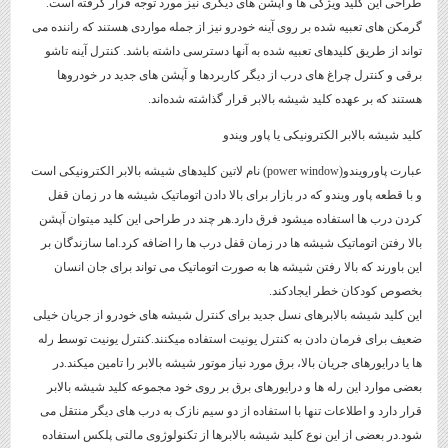
طراحی این کلید ویژگی ها و آپشن های دیگری نیز مورد توجه قرار گرفته است.
گرمکن های تعبیه شده بر روی آینه خودرو نیز از جمله مواردی هستند که راننده می
تواند از طریق کلیدهای تعبیه شده به آنها دسترسی داشته باشد. کنترل آینه تاشو
برقی و کنترل چراغ های درب از دیگر کاربردها و آپشن های جدید در خودروها
هستند که بر عهده کلید شیشه بالابر قرار گذاشته شده‌اند.
کلید شیشه بالابر الکترونیکی یا پاور ویندو
عبارت پاورویندو(power window) نام لاتین کلیدهای شیشه بالابر الکترونیکی است
و با قطعه پاور ویندو که در بازار برای بالا دادن اتوماتیک شیشه ها در زمان قفل
کردن درب ها استفاده میشود فرق دارد.هر چند در طراحی این کلید میتوان آپشن
بالا رفتن اتوماتیک شیشه ها در زمان قفل درب ها را اضافه کرد.اما سازندگان بر
این باورند که بالا رفتن شیشه ها به صورت اتوماتیک می تواند برای جان انسان
بخصوص کودکان خطر ایجادکند.
این کلید شیشه بالابرهای نسل جدید برای کنترل شیشه های خودرو از جریان خیلی
ضعیف برای فرمان دادن به کنترل یونیت استفاده میکنند.کنترل یونیت توسط رله
ها یا درایورهای جریان بالا، برق مورد نیاز موتور شیشه بالابر را تامین میکند.در
بعضی موارد این رله ها و درایورهای برق بر روی خود مجموعه کلید شیشه بالابر
قرار دارد و اطلاعات تنها با استفاده از دو سیم نازک به درب های دیگر منتقل می
شود.در بعضی از این نوع کلید شیشه بالابرها از تکنولوژوی مالتی پلکس استفاده