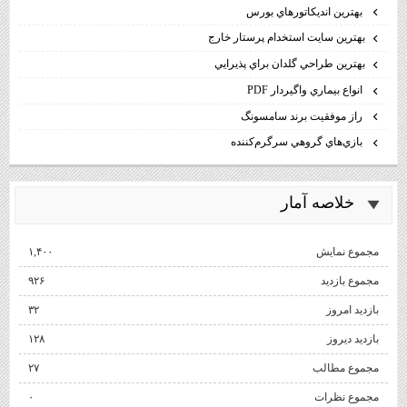
بهترين انديكاتورهاي بورس
بهترين سايت استخدام پرستار خارج
بهترين طراحي گلدان براي پذيرايي
انواع بيماري واگيردار PDF
راز موفقيت برند سامسونگ
بازي‌هاي گروهي سرگرم‌كننده
خلاصه آمار
مجموع نمایش‌
۱,۴۰۰
مجموع بازدید
۹۲۶
بازدید امروز
۳۲
بازدید دیروز
۱۲۸
مجموع مطالب
۲۷
مجموع نظرات
۰