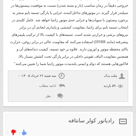
خروجی دقیقاً در زمان مناسب (باز و بسته شدن) نسبت به موقعیت پیستون‌ها در
سیلندر قرار گیرند. در موتورهای تداخل‌کننده، خرابی یا پارگی تسمه تایم منجر به
برخورد پیستون با سوپاپ‌ها و خرابی جدی موتور زانتیا خواهد شد. عامل کلیدی در
انتخاب تسمه تایم برای زانتیا، مقاومت کششی و پایداری ابعادی آن در برابر
نیروهای برشی و حرارتی شدید است. تسمه‌های با کیفیت بالا از ترکیب پلیمرهای
پیشرفته (مانند HNBR) استفاده می‌کنند که مقاومت عالی در برابر روغن، حرارت
بالای محفظه موتور و اوزون دارند. علاوه بر خود تسمه، کیفیت دندانه‌های آن و
همچنین مقاومت الیاف تقویتی داخلی در برابر پارگی تحت کشش بسیار بالا،
فاکتورهایی هستند که دوام و ایمنی بلندمدت موتور زانتیا شما را تعیین می‌کنند"
ملت یدک
سه شنبه ۲۶ خرداد ۰۵ ۰۰:۱۴
۵۹ بازديد
ادامه مطلب
۰ نظر
رادیاتور کولر سانتافه
۰
۰