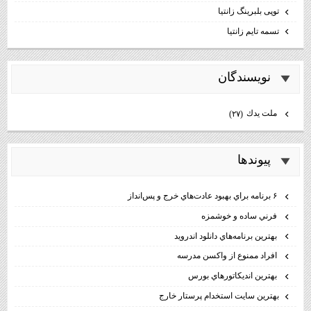
توپی بلبرینگ زانتیا
تسمه تایم زانتیا
نويسندگان
ملت يدك
(۲۷)
پيوندها
۶ برنامه براي بهبود عادت‌هاي خرج و پس‌انداز
فرني ساده و خوشمزه
بهترين برنامه‌هاي دانلود اندرويد
افراد ممنوع از واكسن مدرسه
بهترين انديكاتورهاي بورس
بهترين سايت استخدام پرستار خارج