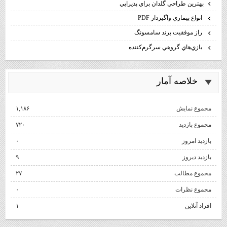
بهترين طراحي گلدان براي پذيرايي
انواع بيماري واگيردار PDF
راز موفقيت برند سامسونگ
بازي‌هاي گروهي سرگرم‌كننده
خلاصه آمار
مجموع نمایش‌
۱,۱۸۶
مجموع بازدید
۷۲۰
بازدید امروز
۰
بازدید دیروز
۹
مجموع مطالب
۲۷
مجموع نظرات
۰
افراد آنلاین
۱