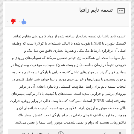
تسمه تایم زانتیا
۰
۰
"تسمه تایم زانتیا یک تسمه دندانه‌دار ساخته شده از مواد کامپوزیتی مقاوم (مانند
لاستیک نئوپرن یا HNBR تقویت شده با الیاف شیشه‌ای یا کولار) است که وظیفه
اصلی آن برقراری ارتباط مکانیکی و همزمان‌سازی دقیق بین میل‌لنگ و
میل‌سوپاپ است. این همگام‌سازی حیاتی تضمین می‌کند که سوپاپ‌های ورودی و
خروجی دقیقاً در زمان مناسب (باز و بسته شدن) نسبت به موقعیت پیستون‌ها در
سیلندر قرار گیرند. در موتورهای تداخل‌کننده، خرابی یا پارگی تسمه تایم منجر به
برخورد پیستون با سوپاپ‌ها و خرابی جدی موتور زانتیا خواهد شد. عامل کلیدی در
انتخاب تسمه تایم برای زانتیا، مقاومت کششی و پایداری ابعادی آن در برابر
نیروهای برشی و حرارتی شدید است. تسمه‌های با کیفیت بالا از ترکیب پلیمرهای
پیشرفته (مانند HNBR) استفاده می‌کنند که مقاومت عالی در برابر روغن، حرارت
بالای محفظه موتور و اوزون دارند. علاوه بر خود تسمه، کیفیت دندانه‌های آن و
همچنین مقاومت الیاف تقویتی داخلی در برابر پارگی تحت کشش بسیار بالا،
فاکتورهایی هستند که دوام و ایمنی بلندمدت موتور زانتیا شما را تعیین می‌کنند"
ملت یدک
سه شنبه ۲۶ خرداد ۰۵ ۰۰:۱۴