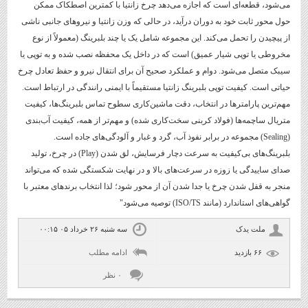
می‌شود، قطعه‌ای است که اجازه می‌دهد چرخ زانتیا با کمترین اصطکاک ممکن
حول محور ثابت خود به دوران درآید، در حالی که وزن زانتیا و نیروهای جانبی ناشی
از پیچیدن را تحمل می‌کند. این مجموعه شامل یک یا چند بلبرینگ (معمولاً از نوع
مخروطی یا توپی شیار عمیق) است که در داخل یک محفظه نصب شده و به توپی یا
سیبک متصل می‌شود. دوام و عملکرد صحیح آن برای انتقال نیرو و حفظ تعادل چرخ
حیاتی است. کیفیت توپی بلبرینگ زانتیا مستقیماً با ایمنی رانندگی در ارتباط است.
مهم‌ترین پارامترها در انتخاب، دقت ماشین‌کاری سطوح تماس بلبرینگ‌ها، کیفیت
متریال ساچمه‌ها (فولاد کربنی سخت‌کاری شده) و مهم‌تر از همه، کیفیت آب‌بندی
(Sealing) مجموعه در برابر نفوذ آب، گرد و غبار و آلودگی‌های جاده است.
بلبرینگ‌های بی‌کیفیت به سرعت دچار فرسایش، لق شدن (Play) در چرخ، تولید
صدای ساییدگی یا زوزه در سرعت‌های بالا و در نهایت شکستگی شده که می‌تواند
منجر به قفل شدن چرخ یا جدا شدن آن از محور شود؛ لذا انتخاب برندهای معتبر با
گواهی‌های استاندارد (مانند ISO/TS) توصیه می‌شود"
ملت یدک
سه شنبه ۲۶ خرداد ۰۵ ۰۰:۱۵
۶۶ بازديد
ادامه مطلب
۰ نظر