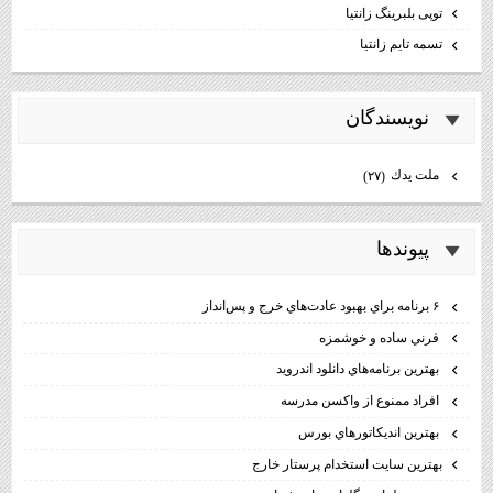
توپی بلبرینگ زانتیا
تسمه تایم زانتیا
نويسندگان
ملت يدك
(۲۷)
پيوندها
۶ برنامه براي بهبود عادت‌هاي خرج و پس‌انداز
فرني ساده و خوشمزه
بهترين برنامه‌هاي دانلود اندرويد
افراد ممنوع از واكسن مدرسه
بهترين انديكاتورهاي بورس
بهترين سايت استخدام پرستار خارج