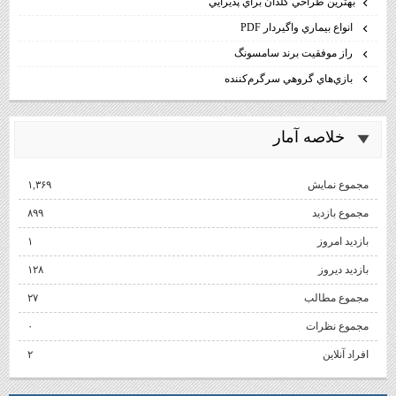
بهترين طراحي گلدان براي پذيرايي
انواع بيماري واگيردار PDF
راز موفقيت برند سامسونگ
بازي‌هاي گروهي سرگرم‌كننده
خلاصه آمار
مجموع نمایش‌
۱,۳۶۹
مجموع بازدید
۸۹۹
بازدید امروز
۱
بازدید دیروز
۱۲۸
مجموع مطالب
۲۷
مجموع نظرات
۰
افراد آنلاین
۲