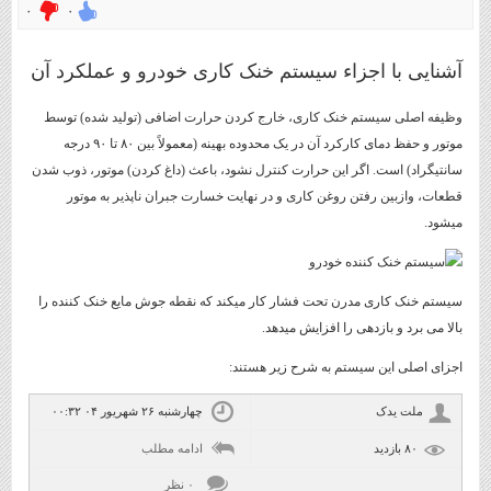
۰
۰
آشنایی با اجزاء سیستم خنک کاری خودرو و عملکرد آن
وظیفه اصلی سیستم خنک کاری، خارج کردن حرارت اضافی (تولید شده) توسط
موتور و حفظ دمای کارکرد آن در یک محدوده بهینه (معمولاً بین ۸۰ تا ۹۰ درجه
سانتیگراد) است. اگر این حرارت کنترل نشود، باعث (داغ کردن) موتور، ذوب شدن
قطعات، وازبین رفتن روغن کاری و در نهایت خسارت جبران ناپذیر به موتور
میشود.
سیستم خنک کاری مدرن تحت فشار کار میکند که نقطه جوش مایع خنک کننده را
بالا می برد و بازدهی را افزایش میدهد.
اجزای اصلی این سیستم به شرح زیر هستند:
ملت یدک
چهارشنبه ۲۶ شهریور ۰۴ ۰۰:۳۲
۸۰ بازديد
ادامه مطلب
۰ نظر