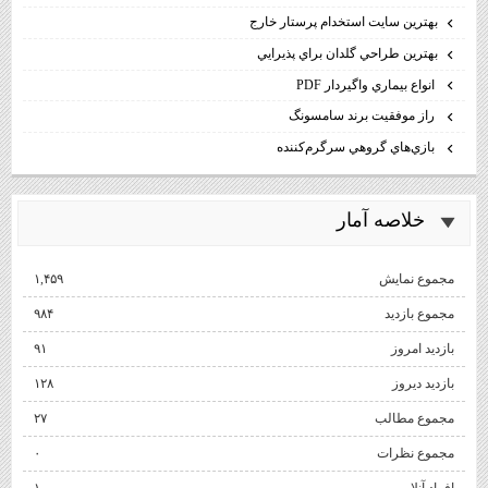
بهترين سايت استخدام پرستار خارج
بهترين طراحي گلدان براي پذيرايي
انواع بيماري واگيردار PDF
راز موفقيت برند سامسونگ
بازي‌هاي گروهي سرگرم‌كننده
خلاصه آمار
مجموع نمایش‌
۱,۴۵۹
مجموع بازدید
۹۸۴
بازدید امروز
۹۱
بازدید دیروز
۱۲۸
مجموع مطالب
۲۷
مجموع نظرات
۰
افراد آنلاین
۱