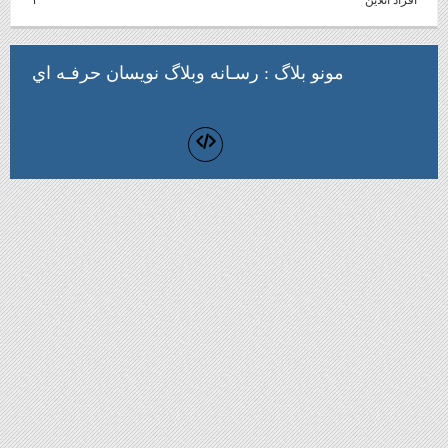
مونو بلاگ
: رسـانه وبلاگ نويسان حرفـه اي