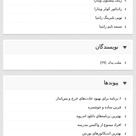
رینگ پیستون ویتارا
رادیاتور کولر ویتارا
توپی بلبرینگ زانتیا
تسمه تایم زانتیا
نويسندگان
ملت يدك
(۲۷)
پيوندها
۶ برنامه براي بهبود عادت‌هاي خرج و پس‌انداز
فرني ساده و خوشمزه
بهترين برنامه‌هاي دانلود اندرويد
افراد ممنوع از واكسن مدرسه
بهترين انديكاتورهاي بورس