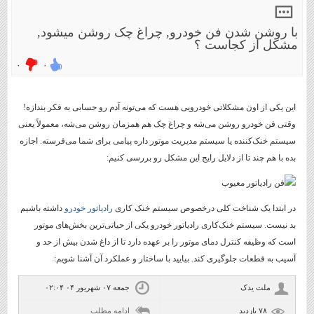
با روشن شدن فن خودرو, چراغ چک روشن میشود,
مشکل از کجاست ؟
۰
۰
این یکی از اون مشکلاتی خودرویی هست که می‌تونه آدم رو حسابی به فکر بندازه!
وقتی فن خودرو روشن می‌شه و چراغ چک هم همزمان روشن می‌شه، معمولاً یعنی
سیستم خنک‌کننده یا سیستم مدیریت موتور داره پیامی برای شما می‌فرسته. اجازه
بده با هم چند تا از دلایل رایج این مشکل رو بررسی کنیم:
در ابتدا یک شناخت کلی درخصوص سیستم خنک کاری
رادیاتور خودرو
داشته باشیم
بد نیست. سیستم خنک‌کاری رادیاتور خودرو یکی از حیاتی‌ترین بخش‌های موتور
است که وظیفه کنترل دمای موتور را بر عهده دارد تا از داغ شدن بیش از حد و
آسیب به قطعات جلوگیری کند. بیایید با ساختار و عملکرد آن آشنا شویم:
ملت یدک
جمعه ۰۷ شهریور ۰۴ ۰۲:۰۴
۷۸ بازديد
ادامه مطلب