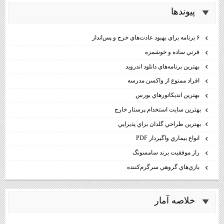
پيوندها
۶ برنامه براي بهبود عادت‌هاي خرج و پس‌انداز
فرني ساده و خوشمزه
بهترين برنامه‌هاي دانلود اندرويد
افراد ممنوع از واكسن مدرسه
بهترين انديكاتورهاي بورس
بهترين سايت استخدام پرستار خارج
بهترين طراحي گلدان براي پذيرايي
انواع بيماري واگيردار PDF
راز موفقيت برند سامسونگ
بازي‌هاي گروهي سرگرم‌كننده
خلاصه آمار