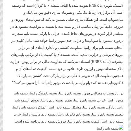
لاستیک نئوپرن یا HNBR تقویت شده با الیاف شیشه‌ای یا کولار) است که وظیفه
اصلی آن برقراری ارتباط مکانیکی و همزمان‌سازی دقیق بین میل‌لنگ و
میل‌سوپاپ است. این همگام‌سازی حیاتی تضمین می‌کند که سوپاپ‌های ورودی و
خروجی دقیقاً در زمان مناسب (باز و بسته شدن) نسبت به موقعیت پیستون‌ها در
سیلندر قرار گیرند. در موتورهای تداخل‌کننده، خرابی یا پارگی تسمه تایم منجر به
برخورد پیستون با سوپاپ‌ها و خرابی جدی موتور زانتیا خواهد شد. عامل کلیدی در
انتخاب تسمه تایم برای زانتیا، مقاومت کششی و پایداری ابعادی آن در برابر
نیروهای برشی و حرارتی شدید است. تسمه‌های با کیفیت بالا از ترکیب پلیمرهای
پیشرفته (مانند HNBR) استفاده می‌کنند که مقاومت عالی در برابر روغن، حرارت
بالای محفظه موتور و اوزون دارند. علاوه بر خود تسمه، کیفیت دندانه‌های آن و
همچنین مقاومت الیاف تقویتی داخلی در برابر پارگی تحت کشش بسیار بالا،
فاکتورهایی هستند که دوام و ایمنی بلندمدت موتور زانتیا شما را تعیین می‌کنند""
در این پست به مطالبی چون : تسمه تایم زانتیا، تسمه تایمینگ زانتیا، تسمه تایم
موتور زانتیا، خرابی تسمه تایم زانتیا، تعمیر تسمه تایم زانتیا، تعویض تسمه تایم
زانتیا، پارگی تسمه تایم زانتیا، مشکل تسمه تایم زانتیا، عملکرد تسمه تایم زانتیا،
تنظیم تسمه تایم زانتیا، تسمه تایم فابریک زانتیا، تسمه تایم ماشین زانتیا، خرید
تسمه تایم زانتیا، قیمت تسمه تایم زانتیا، فروش تسمه تایم پرداخته شده است.