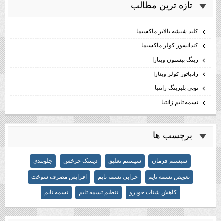
تازه ترين مطالب
كليد شيشه بالابر ماكسيما
كندانسور كولر ماكسيما
رینگ پیستون ویتارا
رادیاتور کولر ویتارا
توپی بلبرینگ زانتیا
تسمه تایم زانتیا
برچسب ها
سیستم فرمان
سیستم تعلیق
دیسک چرخس
جلوبندی
تعویض تسمه تایم
خرابی تسمه تایم
افزایش مصرف سوخت
کاهش شتاب خودرو
تنظیم تسمه تایم
تسمه تایم