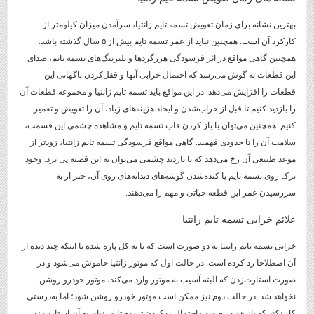
بهترین نشانه برای زمان تعویض تسمه تایم زانتیا، سرآمدن میزان کیلومتر از
کارکرد آن است. همچنین نباید از عمر تسمه تایم بیش از ۵ سال گذشته باشد.
همچنین گاهی مواقع در اثر فرسودگی هرزگردها و بلبرینگ‌های تسمه تایم، صدای
این قطعات به گوش می‌رسد که احتمال خرابی آنها و قفل‌کردن ناگهانی این
قطعات را افزایش می‌دهد. در این مواقع باید تسمه تایم زانتیا و مجموعه قطعات آن
را بازدید کنیم تا قبل از خراب‌شدن و ایجاد هزینه‌های زیاد، آن را تعویض و تعمیر
کنیم. همچنین می‌توان با باز کردن قاب تسمه تایم و مشاهده چشمی این قسمت،
سلامت آن را تا حدودی فهمید. گاهی مواقع فرسودگی تسمه تایم زانتیا، زودتر از
موعد طبیعی آن رخ می‌دهد که با بازدید چشمی می‌توان به این قضیه پی برد. وجود
ترک روی تسمه تایم یا کنده‌شدن گوشه‌های دندانه‌های روی آن، خبر از به
سررسیدن عمر این قطعه حیاتی و مهم را می‌دهند.
علائم خرابی تسمه تایم زانتیا
خرابی تسمه تایم زانتیا به دو صورت است که یا به کل پاره شده یا اینکه چند دنده از
آن اصطلاحا رد کرده است. در حالت اول که موتور زانتیا خاموش می‌شود و در
صورت استارت‌زدن که البته آسیب به موتور وارد می‌کند، موتور خودرو روشن
نخواهد شد. در حالت دوم نیز ممکن است موتور خودرو روشن شود؛ اما به‌درستی
کار نکند که باز هم در صورت احتمال ردکردن تسمه تایم، نباید به آن استارت زد.