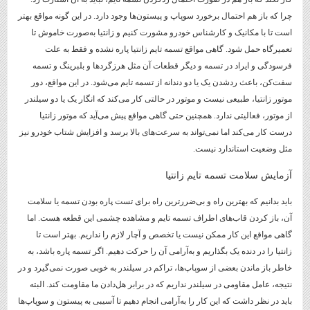
چرا که باز هم احتمال برخورد سوپاپ و پیستون‌ها وجود دارد. در این گونه مواقع بهتر
است تا با مکانیک و کارشناس خودرو مشورت کنیم و زانتیا به‌صورت خاموش تا
تعمیرگاه حمل شود. گاهی مواقع تسمه تایم زانتیا پاره نشده و فقط به علت
فرسودگی و ایراد در تسمه و دیگر قطعات آن مثل هرزگردها و بلبرینگ و تسمه
سفت‌کن، باعث ردشدن یک یا دو دندانه از تسمه تایم می‌شود. در این مواقع، دور
موتور زانتیا، طبیعی نیست و موتور در حالتی کار می‌کند که انگار یک یا دو سیلندر
از موتور، فعالیتی ندارد. همچنین حتی گاهی مواقع پیش می‌آید که موتور زانتیا
درست کار می‌کند اما نمی‌تواند به سرعت‌های بالا برسد و افزایش شتاب خودرو نیز
مثل وضعیت استاندارد نیست.
آزمایش سلامت تسمه تایم زانتیا
باید بدانیم که بهترین راه و بی‌ضررترین راه برای تست پاره بودن تسمه یا سلامت
آن، باز کردن قاب‌های اطراف تسمه تایم و مشاهده چشمی این قطعه هست. اما
گاهی مواقع این کار ممکن نیست یا تخصص و آچار لازم را نداریم. بهتر است تا
زانتیا را در دنده یک بگذاریم و به‌آرامی آن را حرکت دهیم. اگر تسمه پاره باشد، به
خاطر باز ماندن بعضی از سوپاپ‌ها، تراکم در سیلندر به خوبی صورت نمی‌گیرد و در
نتیجه، عامل مقاومی در سیلندر نداریم که در برابر هل‌دادن ما مقاومت کند. البته
باید در نظر داشت که این کار را به‌آرامی انجام دهیم تا آسیبی به پیستون و سوپاپ‌ها