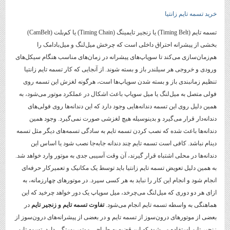
خرید تسمه تایم زانتیا
تسمه تایم (Timing Belt) یا زنجیر تایمینگ (Timing Chain) یا کم‌بلت (CamBelt)
بخشی از پیشرانه احتراق داخلی است که چرخش میل‌لنگ و میل‌بادامک را
هم‌زمان‌سازی می‌کند تا سوپاپ‌های پیشرانه در زمان‌های مناسب هنگام سیکل‌های
ورودی و خروجی هر سیلندر باز و بسته شوند. از آنجایی که کار تسمه تایم زانتیا
تنظیم زمانبندی باز و بسته شدن سوپاپ‌ها است، هرگونه لغزش این تسمه روی
فولی متصل به میل‌لنگ یا میل سوپاپ باعث اشکال در عملکرد موتور می‌شود، به
همین دلیل روی این تسمه دندانه‌هایی وجود دارد که این دندانه‌ها روی فولی‌های
دندانه‌دار قرار می‌گیرد و بدینوسیله هیچ لغزشی صورت نمی‌گیرد. وجود همین
دندانه‌ها باعث شده که نصب کردن تسمه تایم به سادگی تسمه‌های دیگر مثل تسمه
دینام نباشد. کافی است تسمه تایم چند دندانه جابه‌جا نصب شود یا اساس این
دندانه‌ها در محلی اشتباه قرار گیرند، آن وقت آسیبی جدی به موتور وارد خواهد شد.
به همین دلیل تعویض تسمه تایم زانتیا باید توسط یک مکانیک و تعمیرکار حرفه‌ای
انجام شود و انجام این کار را نباید به هر کسی سپرد. در موتورهای چهارزمانه، به
ازای هر دو دوری که میل‌لنگ می‌چرخد، میل‌ سوپاپ یک دور خواهد چرخید که این
هماهنگی به واسطه تسمه تایم انجام می‌شود.
تفاوت تسمه تایم و زنجیر تایم
در
بعضی از موتورهای درون‌سوز از تسمه تایم و در بعضی از پیشرانه‌های درون‌سوز از
زنجیر تایم استفاده می‌شود که این قضیه به طراحی موتور بستگی دارد. تسمه تایم