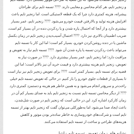
و زنجیر تایم، هر کدام محاسن و معایبی دارند. ???? تسمه تایم برای طراحان
پیشرانه، هزینه کمتری دارد چرا که یک قطعه لاستیکی است. اما زنجیر تایم باعث
افزایش هزینه تولید و بالارفتن قیمت خودرو می‌شود. ???? زنجیر تایم، عمر بسیار
بیشتری دارد و از آنجا که احتمال پاره شدن و یا ردکردن دنده در آن بسیار کم است،
ضریب اطمینان بالاتری نیز دارد. ???? احتمال آسیب‌دیدن زنجیر تایم در زمان بکسل
ماشین یا در دنده روشن‌کردن خودرو، بسیار کم است؛ اما این کار با تسمه تایم
می‌تواند باعث ردکردن تسمه یا پاره شدن آن شود. ???? تسمه تایم نیاز به تعویض و
مراقبت دارد؛ اما زنجیر تایم، عمر بسیار بیشتری دارد. ???? در صورت نیاز به
تعویض، زنجیر تایم هزینه بیشتری دارد و قیمت خرید آن نیز بالاتر است؛ اما این
قضیه برای تسمه تایم، بسیار کمتر است. ???? برای تعویض زنجیر تایم نیز نیاز است
تا بسیاری از قطعات جلوی خودرو را باز کنیم. در حالی که تعویض تسمه تایم خیلی
راحت‌تر و سریع‌تر انجام می‌شود و به همین خاطر هم هزینه و دستمزد کمتری دارد.
???? از دیگر محاسن تسمه تایم نسبت به زنجیر تایم باید به صدای بسیار کم آن در
زمان کارکرد اشاره کرد. این در حالی است که زنجیر تایم در صورت شل‌شدن،
باعث ایجاد صدا می‌شود. اما به‌طورکلی می‌توان گفت که زنجیر تایم بهتر از تسمه
تایم است و شرکت‌های خودروسازی به خاطر ساده‌تر بودن موتور و کاهش
هزینه‌های طراحی و ساخت از تسمه تایم استفاده می‌کنند.
نشانه های زمان تعویض تسمه تایم زانتیا