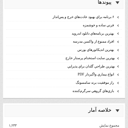
پيوندها
۶ برنامه براي بهبود عادت‌هاي خرج و پس‌انداز
فرني ساده و خوشمزه
بهترين برنامه‌هاي دانلود اندرويد
افراد ممنوع از واكسن مدرسه
بهترين انديكاتورهاي بورس
بهترين سايت استخدام پرستار خارج
بهترين طراحي گلدان براي پذيرايي
انواع بيماري واگيردار PDF
راز موفقيت برند سامسونگ
بازي‌هاي گروهي سرگرم‌كننده
خلاصه آمار
مجموع نمایش‌
۱,۲۳۳