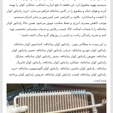
سیستم تهویه مطبوع دارد. این قطعه با دفع حرارت اضافی، عملکرد کولر را بهینه
کرده و هوای خنک و مطبوع را در کابین سانتافه فراهم می‌سازد. خرید رادیاتور کولر
با کیفیت و استاندارد، علاوه بر افزایش عمر کمپرسور و سایر اجزای سیستم،
موجب کاهش مصرف انرژی و حفظ سلامت موتور می‌شود. همین حالا رادیاتور کولر
سانتافه را با ضمانت اصالت کالا، قیمت رقابتی و خدمات پشتیبانی تخصصی تهیه
کنید و تجربه رانندگی راحت و دلپذیر در روزهای گرم سال داشته باشید."
در این پست به مطالبی چون : رادیاتور کولر سانتافه، کندانسور کولر سانتافه،
رادیاتور کولر خودرو سانتافه، خرابی رادیاتور کولر سانتافه، تعمیر رادیاتور کولر
سانتافه، تعویض رادیاتور کولر سانتافه، نشتی رادیاتور کولر سانتافه، مشکل
رادیاتور کولر سانتافه، عملکرد رادیاتور کولر سانتافه، رادیاتور کولر فابریک
سانتافه، رادیاتور کولر ماشین سانتافه، رادیاتور کولر آلومینیومی سانتافه، خرید
رادیاتور کولر سانتافه، قیمت رادیاتور کولر سانتافه، فروش رادیاتور کولر پرداخته
شده است.