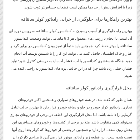
زیرا با افزایش بیش از حد دما ممکن است قطعات حساس‌تر ذوب شوند.
بهترین راهکارها برای جلوگیری از خرابی رادیاتور کولر سانتافه
بهترین راه جلوگیری از آسیب رسیدن به کندانسور کولر سانتافه، سرویس دوره ای
آن است. با انجام بازرسی های معمول هر 3-6 ماه، می توانید وضعیت کندانسور
سانتافه را بهتر حفظ کرد. همچنین باید حتماً از تمیز بودن کندانسور در برابر گرد و
غبار و خاک اطمینان حاصل کنید. می توانید این کار را با شستن توسط آب انجام
دهید. هنگام شستشوی کندانسور با آب، فشار آب باید به درستی کنترل شود: نباید
فشار، خیلی زیاد باشد چرا که در این حالت، پره های کندانسور به راحتی کنده می
شوند.
محل قرارگیری رادیاتور کولر سانتافه
همان طور که گفته شد، در همه خودروهای سواری و همچنین اکثر خودروهای
تجاری، رادیاتور کولر خودرو در جلو و دماغه خودرو قرار دارد تا بهترین حالت تبادل
گرمایی را داشته باشد. اما محل قرارگیری این قطعه در برخی از خودروهای تجاری
می‌تواند کمی متفاوت باشد. مثلا در برخی از کشنده‌ها و خودروهای مسافری، این
بخش روی سقف قرار دارد و همچنین در بعضی از خودروها که کولر بعدا روی آنها
نصب شده است، این قطعه زیر رادیاتور موتور قرار می‌گیرد تا مزاحم کارکرد آن