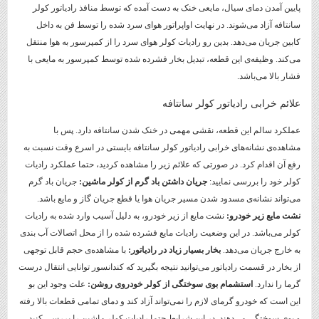
پایین آمدن دمای سیال، مایعی خنک به دست آمده که توسط منافذ رادیاتور کولر
سانتافه آزاد می‌شوند. در نهایت اواپراتور هوای سرد شده را توسط فن به داخل
کابین جریان می‌دهد. بدین رو رادیات کولر هوای سرد را از کمپرسور به هوا منتقل
می‌کند. وظیفه‌ی این قطعه، تبدیل بخار فشرده شده توسط کمپرسور به مایعی با
فشار بالا می‌باشد.
علائم خرابی رادیاتور کولر سانتافه
عملکرد سالم این قطعه، نقشی مهمی در خنک شدن سانتافه دارد. پس با
مشاهده‌ی نشانه‌های خرابی رادیاتور کولر سانتافه بایستی در اسرع وقت نسبت به
رفع آن اقدام کرد. در صورتی که علائم زیر را مشاهده کردید، حتما عملکرد رادیات
کولر خود را بررسی نمایید:
جریان داشتن باد گرم از کولر ماشین:
جریان باد گرم
می‌تواند نشانه‌ی مسدود شدن مسیر جریان هوا یا قطع جریان گاز و مایع باشد.
نشت مایع زیر خودرو:
نشت مایع از زیر خودرو، به دلیل آسیب وارد شده به رادیات
کولر می‌باشد. در این وضعیت رادیات مایع فشرده شده را از محل اتصالات آب بندی
به خارج جریان می‌دهد.
بخار بسیار زیاد در رادیاتور:
با مشاهده‌ی حجم قابل توجهی
از بخار در قسمت رادیاتور می‌توانید نتیجه بگیرید که کندانسور توانایی انتقال درست
گرما را ندارد.
استشمام بوی سوختگی از کولر خودروی روشن:
علت وجود این بو
این است که خودرو گرمای لازم را نمی‌تواند آزاد کند و دمای تمامی قطعات بالا رفته
و بوی سوختگی می‌دهند. در این شرایط حتما رادیات کولر ماشین را بررسی کنید