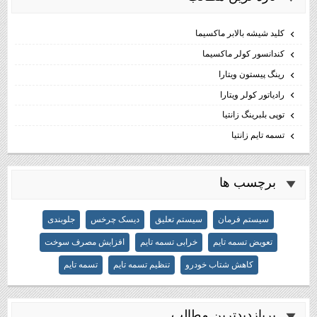
كليد شيشه بالابر ماكسيما
كندانسور كولر ماكسيما
رینگ پیستون ویتارا
رادیاتور کولر ویتارا
توپی بلبرینگ زانتیا
تسمه تایم زانتیا
برچسب ها
سیستم فرمان
سیستم تعلیق
دیسک چرخس
جلوبندی
تعویض تسمه تایم
خرابی تسمه تایم
افزایش مصرف سوخت
کاهش شتاب خودرو
تنظیم تسمه تایم
تسمه تایم
پربازديدترين مطالب