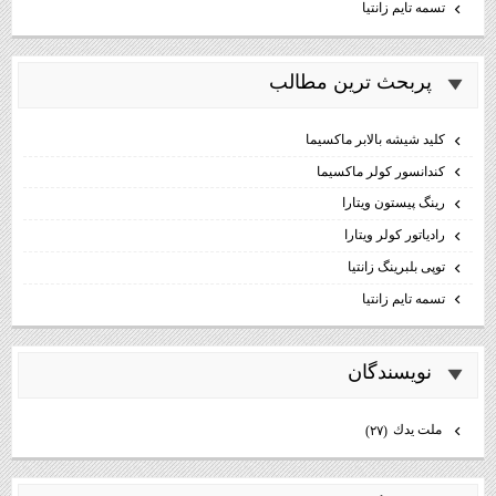
تسمه تایم زانتیا
پربحث ترين مطالب
كليد شيشه بالابر ماكسيما
كندانسور كولر ماكسيما
رینگ پیستون ویتارا
رادیاتور کولر ویتارا
توپی بلبرینگ زانتیا
تسمه تایم زانتیا
نويسندگان
ملت يدك
(۲۷)