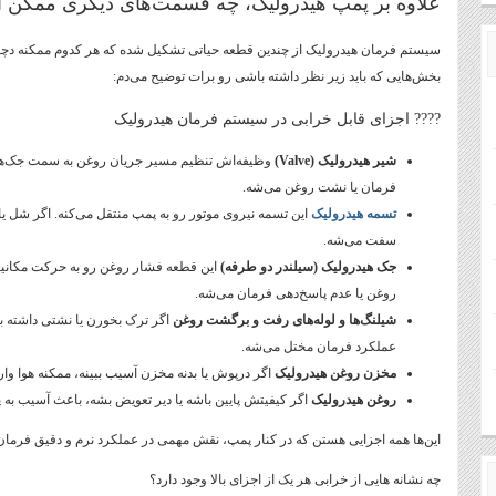
علاوه بر پمپ هیدرولیک، چه قسمت‌های دیگری ممکن
سیستم فرمان هیدرولیک از چندین قطعه حیاتی تشکیل شده که هر کدوم ممکنه دچار 
بخش‌هایی که باید زیر نظر داشته باشی رو برات توضیح می‌دم:
????️ اجزای قابل خرابی در سیستم فرمان هیدرولیک
شیر هیدرولیک (Valve)
وظیفه‌اش تنظیم مسیر جریان روغن به سمت جک‌ه
فرمان یا نشت روغن می‌شه.
تسمه هیدرولیک
این تسمه نیروی موتور رو به پمپ منتقل می‌کنه. اگر شل یا 
سفت می‌شه.
جک هیدرولیک (سیلندر دو طرفه)
این قطعه فشار روغن رو به حرکت مکانیک
روغن یا عدم پاسخ‌دهی فرمان می‌شه.
شیلنگ‌ها و لوله‌های رفت و برگشت روغن
اگر ترک بخورن یا نشتی داشته ب
عملکرد فرمان مختل می‌شه.
مخزن روغن هیدرولیک
اگر درپوش یا بدنه مخزن آسیب ببینه، ممکنه هوا وار
روغن هیدرولیک
اگر کیفیتش پایین باشه یا دیر تعویض بشه، باعث آسیب به 
این‌ها همه اجزایی هستن که در کنار پمپ، نقش مهمی در عملکرد نرم و دقیق فرمان
چه نشانه هایی از خرابی هر یک از اجزای بالا وجود دارد؟