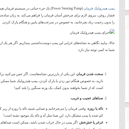
پمپ هیدرولیک فرمان
(Power Steering Pump) یک جزء حیاتی در سیستم 
فشار روغن، نیروی لازم برای چرخش آسان فرمان را فراهم می‌کند. به زبان ساده‌تر
را بدون زحمت زیاد بچرخانید، به خصوص در سرعت‌های پایین و هنگام پارک کردن.
حالا، بیایید نگاهی به نشانه‌های خرابی این پمپ دوست‌داشتنی بیندازیم. اگر هر یک از
شما به کمی توجه نیاز دارد:
سخت شدن فرمان
: این یکی از بارزترین نشانه‌هاست. اگر حس می‌کنید بر
دارید، به خصوص هنگام دور زدن یا پارک کردن، پمپ هیدرولیک شما ممکن 
است که از شما بخواهند بدون کمک، یک وزنه سنگین را بلند کنید!
صداهای عجیب و غریب
:
ناله یا زوزه
: وقتی فرمان را می‌چرخانید و صدایی شبیه ناله یا زوزه از زیر 
کم شده یا پمپ مشکل دارد. این صدا مثل آه و ناله یک موجود تشنه است!
غرغر یا خش‌خش
: اگر پمپ در حال خراب شدن باشد، ممکن است صداهای 