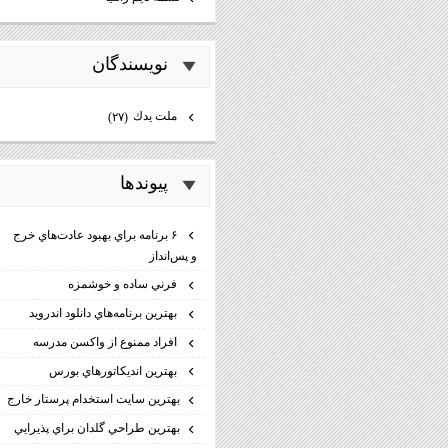
نويسندگان
ملت يدك
(۲۷)
پيوندها
۶ برنامه براي بهبود عادت‌هاي خرج
و پس‌انداز
فرني ساده و خوشمزه
بهترين برنامه‌هاي دانلود اندرويد
افراد ممنوع از واكسن مدرسه
بهترين انديكاتورهاي بورس
بهترين سايت استخدام پرستار خارج
بهترين طراحي گلدان براي پذيرايي