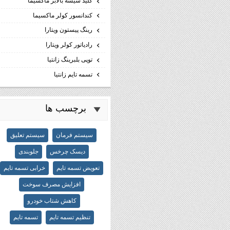
كليد شيشه بالابر ماكسيما
كندانسور كولر ماكسيما
رینگ پیستون ویتارا
رادیاتور کولر ویتارا
توپی بلبرینگ زانتیا
تسمه تایم زانتیا
برچسب ها
سیستم فرمان
سیستم تعلیق
دیسک چرخس
جلوبندی
تعویض تسمه تایم
خرابی تسمه تایم
افزایش مصرف سوخت
کاهش شتاب خودرو
تنظیم تسمه تایم
تسمه تایم