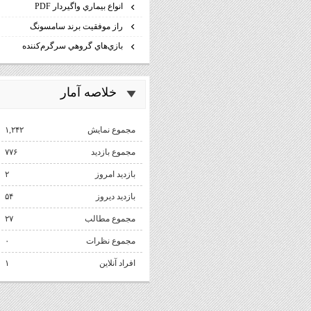
انواع بيماري واگيردار PDF
راز موفقيت برند سامسونگ
بازي‌هاي گروهي سرگرم‌كننده
خلاصه آمار
مجموع نمایش‌
۱,۲۴۲
مجموع بازدید
۷۷۶
بازدید امروز
۲
بازدید دیروز
۵۴
مجموع مطالب
۲۷
مجموع نظرات
۰
افراد آنلاین
۱