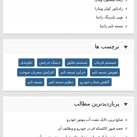
رادیاتور کولر ویتارا
توپی بلبرینگ زانتیا
تسمه تایم زانتیا
برچسب ها
سیستم فرمان
سیستم تعلیق
دیسک چرخس
جلوبندی
تعویض تسمه تایم
خرابی تسمه تایم
افزایش مصرف سوخت
کاهش شتاب خودرو
تنظیم تسمه تایم
تسمه تایم
پربازديدترين مطالب
شایع ترین دلایل نشت آب موتور خودرو
جعبه فیوز کالسکه ای در خودرو و وظایف آن