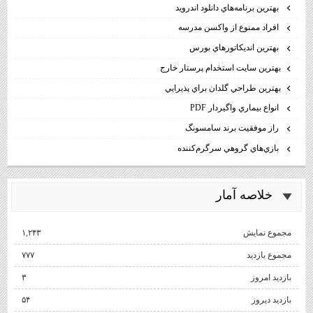
بهترين برنامه‌هاي دانلود اندرويد
افراد ممنوع از واكسن مدرسه
بهترين انديكاتورهاي بورس
بهترين سايت استخدام پرستار خارج
بهترين طراحي گلدان براي پذيرايي
انواع بيماري واگيردار PDF
راز موفقيت برند سامسونگ
بازي‌هاي گروهي سرگرم‌كننده
خلاصه آمار
مجموع نمایش‌
۱,۲۴۳
مجموع بازدید
۷۷۷
بازدید امروز
۳
بازدید دیروز
۵۴