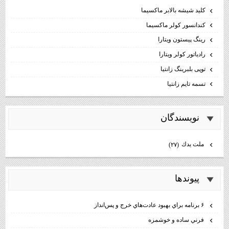
كليد شيشه بالابر ماكسيما
كندانسور كولر ماكسيما
رینگ پیستون ویتارا
رادیاتور کولر ویتارا
توپی بلبرینگ زانتیا
تسمه تایم زانتیا
نويسندگان
ملت يدك
(۲۷)
پيوندها
۶ برنامه براي بهبود عادت‌هاي خرج و پس‌انداز
فرني ساده و خوشمزه