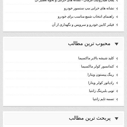
پمپ هیدرولیک فرمان - نشانه های خرابی و نحوه تعمیر آن
نشانه های خرابی مپ سنسور خودرو
راهنمای انتخاب شمع مناسب برای خودرو
فیلتر کابین خودرو و سرویس و نگهداری از آن
محبوب ترين مطالب
كليد شيشه بالابر ماكسيما
كندانسور كولر ماكسيما
رینگ پیستون ویتارا
رادیاتور کولر ویتارا
توپی بلبرینگ زانتیا
تسمه تایم زانتیا
پربحث ترين مطالب