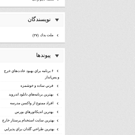
نويسندگان
ملت يدك
(۲۷)
پيوندها
۶ برنامه براي بهبود عادت‌هاي خرج
و پس‌انداز
فرني ساده و خوشمزه
بهترين برنامه‌هاي دانلود اندرويد
افراد ممنوع از واكسن مدرسه
بهترين انديكاتورهاي بورس
بهترين سايت استخدام پرستار خارج
بهترين طراحي گلدان براي پذيرايي