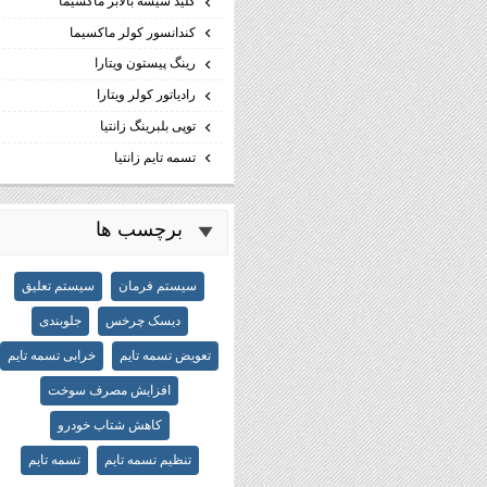
كليد شيشه بالابر ماكسيما
كندانسور كولر ماكسيما
رینگ پیستون ویتارا
رادیاتور کولر ویتارا
توپی بلبرینگ زانتیا
تسمه تایم زانتیا
برچسب ها
سیستم فرمان
سیستم تعلیق
دیسک چرخس
جلوبندی
تعویض تسمه تایم
خرابی تسمه تایم
افزایش مصرف سوخت
کاهش شتاب خودرو
تنظیم تسمه تایم
تسمه تایم