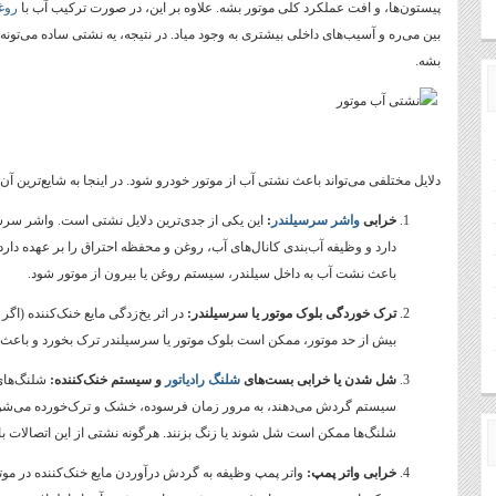
پیستون‌ها، و افت عملکرد کلی موتور بشه. علاوه بر این، در صورت ترکیب آب با
روغ
بین می‌ره و آسیب‌های داخلی بیشتری به وجود میاد. در نتیجه، یه نشتی ساده می‌تون
بشه.
دلایل مختلفی می‌تواند باعث نشتی آب از موتور خودرو شود. در اینجا به شایع‌ترین آن‌
خرابی
واشر سرسیلندر
:
این یکی از جدی‌ترین دلایل نشتی است. واشر سرسی
دارد و وظیفه آب‌بندی کانال‌های آب، روغن و محفظه احتراق را بر عهده دارد
باعث نشت آب به داخل سیلندر، سیستم روغن یا بیرون از موتور شود.
ترک خوردگی بلوک موتور یا سرسیلندر:
در اثر یخ‌زدگی مایع خنک‌کننده (اگر
بیش از حد موتور، ممکن است بلوک موتور یا سرسیلندر ترک بخورد و باعث
شل شدن یا خرابی بست‌های
شلنگ رادیاتور
و سیستم خنک‌کننده:
شلنگ‌های 
سیستم گردش می‌دهند، به مرور زمان فرسوده، خشک و ترک‌خورده می‌شوند
شلنگ‌ها ممکن است شل شوند یا زنگ بزنند. هرگونه نشتی از این اتصالات 
خرابی واتر پمپ:
واتر پمپ وظیفه به گردش درآوردن مایع خنک‌کننده در موتور