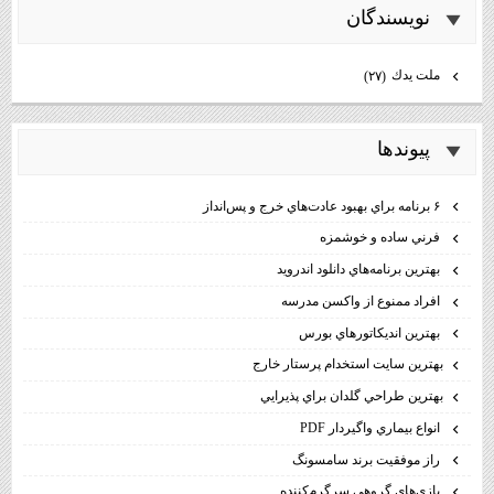
نويسندگان
ملت يدك
(۲۷)
پيوندها
۶ برنامه براي بهبود عادت‌هاي خرج و پس‌انداز
فرني ساده و خوشمزه
بهترين برنامه‌هاي دانلود اندرويد
افراد ممنوع از واكسن مدرسه
بهترين انديكاتورهاي بورس
بهترين سايت استخدام پرستار خارج
بهترين طراحي گلدان براي پذيرايي
انواع بيماري واگيردار PDF
راز موفقيت برند سامسونگ
بازي‌هاي گروهي سرگرم‌كننده